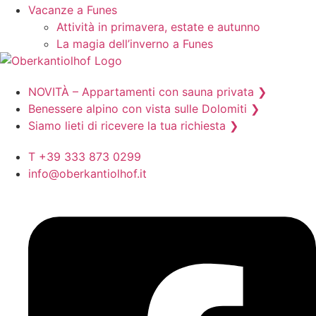
Vacanze a Funes
Attività in primavera, estate e autunno
La magia dell’inverno a Funes
NOVITÀ – Appartamenti con sauna privata ❯
Benessere alpino con vista sulle Dolomiti ❯
Siamo lieti di ricevere la tua richiesta ❯
T +39 333 873 0299
info@oberkantiolhof.it