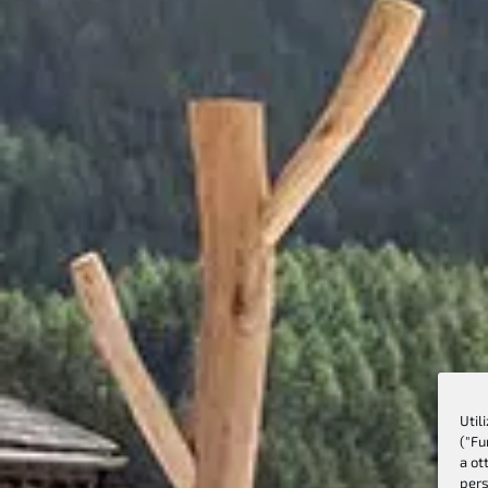
Util
("Fu
a ot
pers